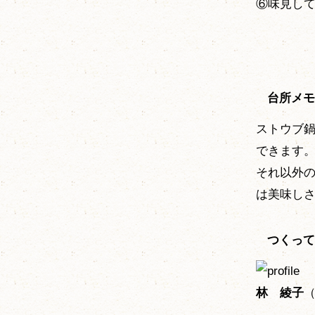
⑥味見し
台所メモ
ストウブ
できます
それ以外
は美味し
つくって
林 綾子
（