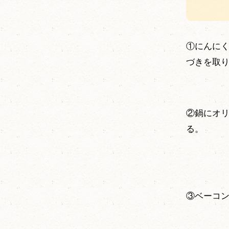
①にんに
づきを取
②鍋にオ
る。
③ベーコ