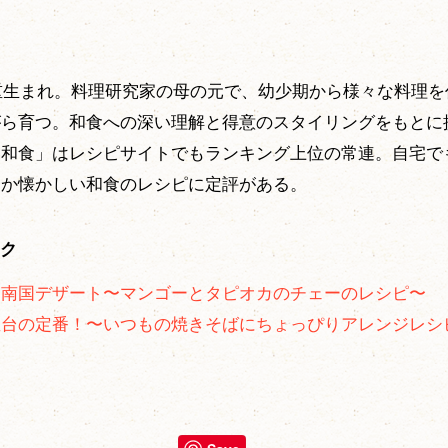
三重生まれ。料理研究家の母の元で、幼少期から様々な料理
がら育つ。和食への深い理解と得意のスタイリングをもとに
い和食」はレシピサイトでもランキング上位の常連。自宅で
こか懐かしい和食のレシピに定評がある。
ク
な南国デザート〜マンゴーとタピオカのチェーのレシピ〜
屋台の定番！〜いつもの焼きそばにちょっぴりアレンジレシ