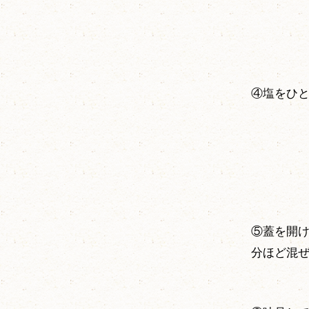
④塩をひと
⑤蓋を開け
分ほど混