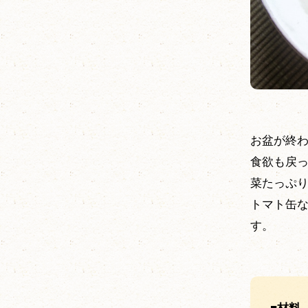
お盆が終
食欲も戻
菜たっぷ
トマト缶
す。