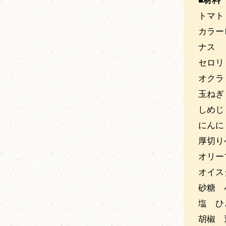
■材料 
トマト
カラー
ナス 
セロリ
オクラ
玉ねぎ
しめじ
にんに
厚切り
オリー
オイス
砂糖 
塩 ひ
胡椒 