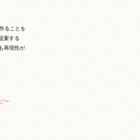
を作ることを
提案する
も再現性が
ピ〜