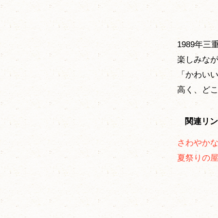
1989年
楽しみな
「かわい
高く、ど
関連リン
さわやか
夏祭りの