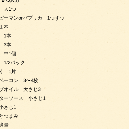
2~3人分
 大1つ
ピーマンorパプリカ 1つずつ
１本
 1本
 3本
 中1個
 1/2パック
く 1片
ベーコン 3〜4枚
ブオイル 大さじ3
ターソース 小さじ1
小さじ1
とつまみ
適量