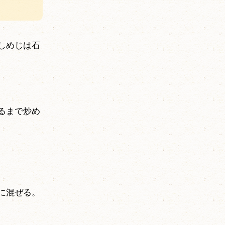
しめじは石
るまで炒め
に混ぜる。