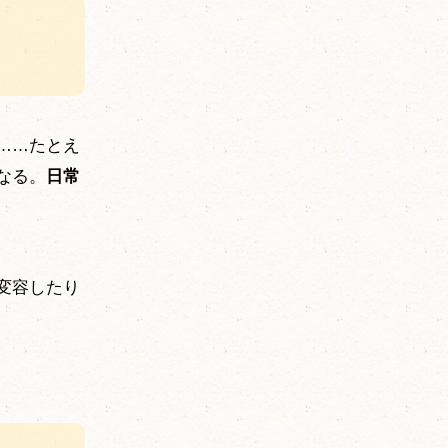
……たとえ
なる。
日常
変容したり