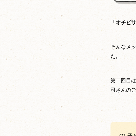
「オチビ
そんなメ
た。
第二回目
司さんの
Q1.