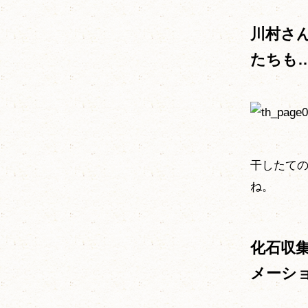
川村さ
たちも
干したて
ね。
化石収
メーシ