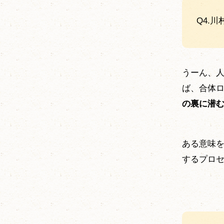
Q4.
うーん、
ば、合体
の裏に潜
ある意味
するプロ