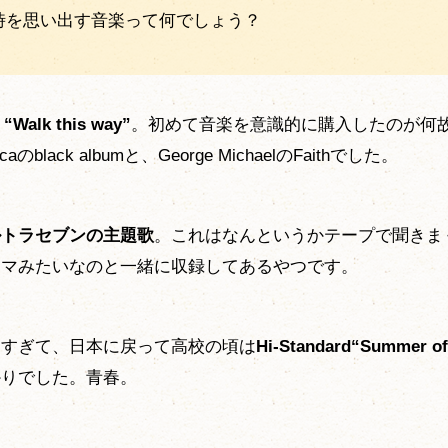
当時を思い出す音楽って何でしょう？
 “Walk this way”
。初めて音楽を意識的に購入したのが何
icaのblack albumと、George MichaelのFaithでした。
ルトラセブンの主題歌
。これはなんというかテープで聞きま
ラマみたいなのと一緒に収録してあるやつです。
しすぎて、日本に戻って高校の頃は
Hi-Standard“Summer of
かりでした。青春。