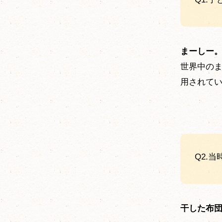
まーしー
世界中の
用されて
Q2.
干した布