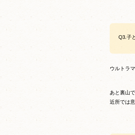
Q3.
ウルトラ
あと裏山
近所では