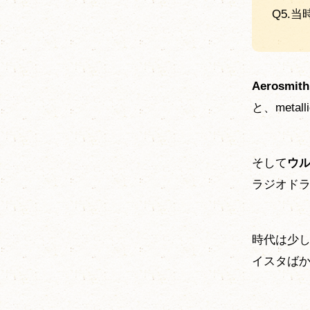
Q5.
Aerosmith
と、metall
そして
ウ
ラジオド
時代は少
イスタば