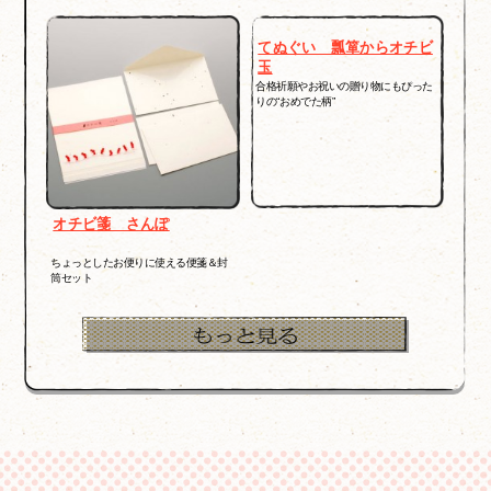
てぬぐい 瓢箪からオチビ
玉
合格祈願やお祝いの贈り物にもぴった
りの“おめでた柄”
オチビ箋 さんぽ
ちょっとしたお便りに使える便箋＆封
筒セット