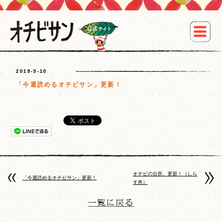
2019-5-10
「今週読めるオチビサン」更新！
オチビの台所、更新！（しら
「今週読めるオチビサン」更新！
す丼）