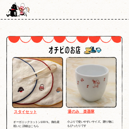
湯のみ 楽器隊
スタイセット
小ぶりで使いやすいサイズ。贈り物に
オーガニックコットン100％。御出産
もぴったりです
祝いに 詳細はこちら