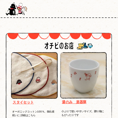
湯のみ 楽器隊
スタイセット
小ぶりで使いやすいサイズ。贈り物に
オーガニックコットン100％。御出産
もぴったりです
祝いに 詳細はこちら