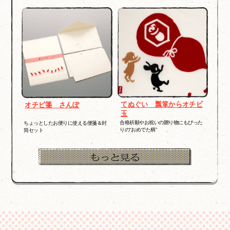
てぬぐい 瓢箪からオチビ
オチビ箋 さんぽ
玉
合格祈願やお祝いの贈り物にもぴった
ちょっとしたお便りに使える便箋＆封
りの“おめでた柄”
筒セット