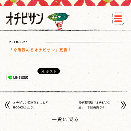
2019-6-27
「今週読めるオチビサン」更新！
オチビサン原画展をよもぎ
電子書籍版『オチビの台
BOOKSさんで…
所』、本日発売です…