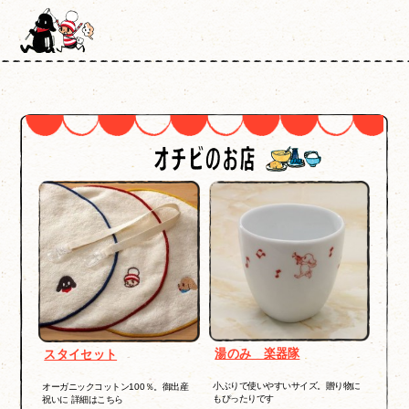
湯のみ 楽器隊
スタイセット
小ぶりで使いやすいサイズ。贈り物に
オーガニックコットン100％。御出産
もぴったりです
祝いに 詳細はこちら