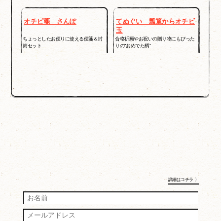
オチビ箋 さんぽ
てぬぐい 瓢箪からオチビ
玉
ちょっとしたお便りに使える便箋＆封
合格祈願やお祝いの贈り物にもぴった
筒セット
りの“おめでた柄”
詳細はコチラ 〉