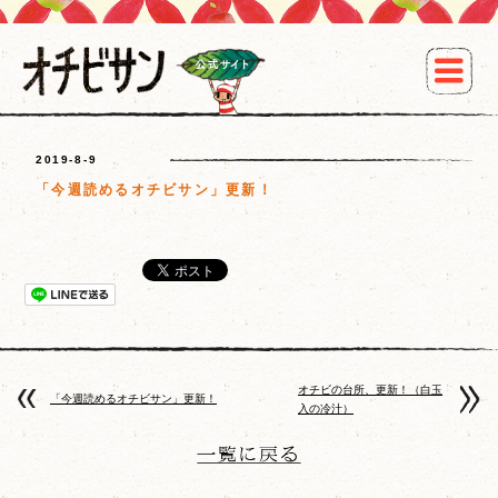
2019-8-9
「今週読めるオチビサン」更新！
オチビの台所、更新！（白玉
「今週読めるオチビサン」更新！
入の冷汁）