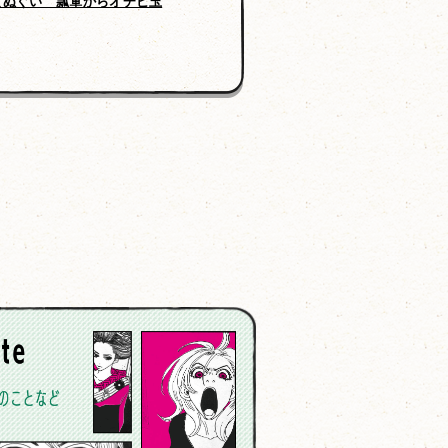
てぬぐい 瓢箪からオチビ玉
オーガニックダブルガーゼバスタオル
オチビ