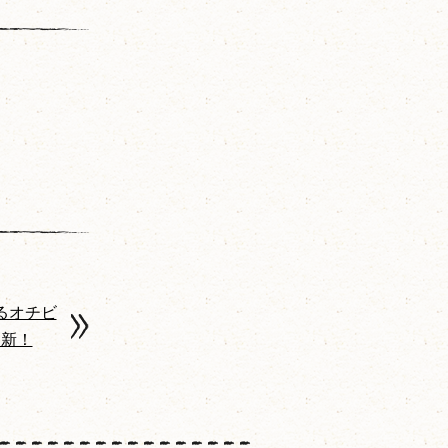
るオチビ
更新！