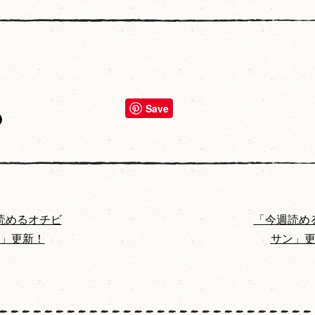
Save
読めるオチビ
「今週読め
」更新！
サン」