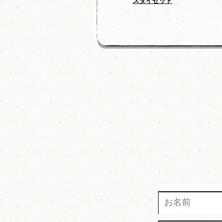
ゼニ）
オチビサンのチャーム3Pセット
スタイセット