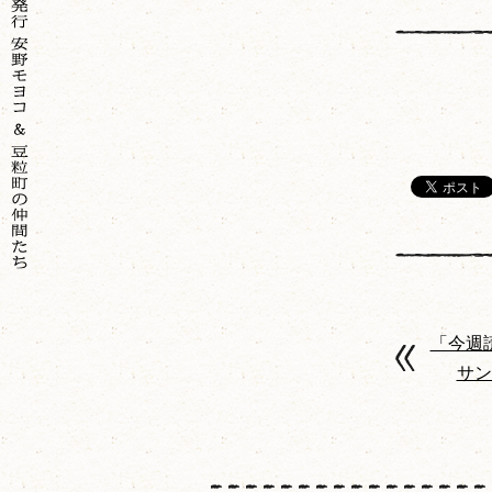
「今週
サン