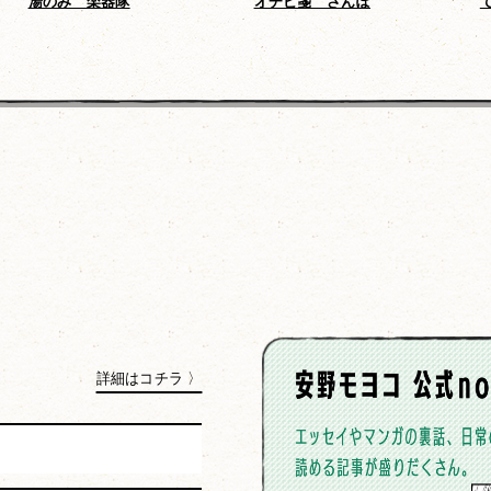
湯のみ 楽器隊
オチビ箋 さんぽ
詳細はコチラ 〉