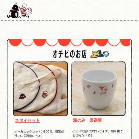
湯のみ 楽器隊
スタイセット
小ぶりで使いやすいサイズ。贈り物に
オーガニックコットン100％。御出産
もぴったりです
祝いに 詳細はこちら