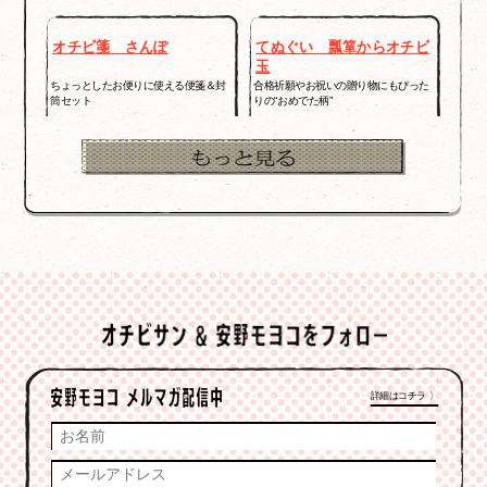
オチビ箋 さんぽ
てぬぐい 瓢箪からオチビ
玉
ちょっとしたお便りに使える便箋＆封
合格祈願やお祝いの贈り物にもぴった
筒セット
りの“おめでた柄”
詳細はコチラ 〉