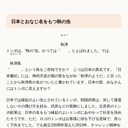
日本とおなじ名をもつ秋の虫
あきつ
秋津
トンボは、“秋の”虫。かつては「
」とよばれました。では、
あきつしま
秋津島
「
」という島をご存知ですか？ じつは日本の異名です。『日
本書紀』には、神武天皇が国の形をながめ「秋津のようだ」と言った
ことから秋津島の名がついたと書かれています。日本の形、みなさん
にはトンボに見えますか？
日本では縁起のよい虫とされているトンボ。戦国武将は、決して後退
しないその飛び方を好み、武具などの装飾にしました。文房具のトン
ボ鉛筆は、日本の名をもつ縁起のよいトンボにあやかって社名を決め
たそうです。ただ、ロゴのトンボはお客様に頭を下げる意味で、長ら
く下向きでした。でも創立100周年迎えた2013年、チャレンジ精神を