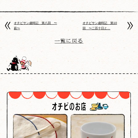
オチビサン歳時記 第八回 〜
オチビサン歳時記 第10
萩〜
回 〜二百十日と…