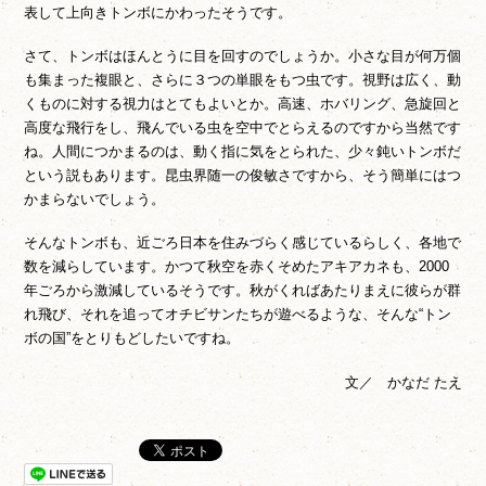
表して上向きトンボにかわったそうです。
さて、トンボはほんとうに目を回すのでしょうか。小さな目が何万個
も集まった複眼と、さらに３つの単眼をもつ虫です。視野は広く、動
くものに対する視力はとてもよいとか。高速、ホバリング、急旋回と
高度な飛行をし、飛んでいる虫を空中でとらえるのですから当然です
ね。人間につかまるのは、動く指に気をとられた、少々鈍いトンボだ
という説もあります。昆虫界随一の俊敏さですから、そう簡単にはつ
かまらないでしょう。
そんなトンボも、近ごろ日本を住みづらく感じているらしく、各地で
数を減らしています。かつて秋空を赤くそめたアキアカネも、2000
年ごろから激減しているそうです。秋がくればあたりまえに彼らが群
れ飛び、それを追ってオチビサンたちが遊べるような、そんな“トン
ボの国”をとりもどしたいですね。
文／ かなだ たえ