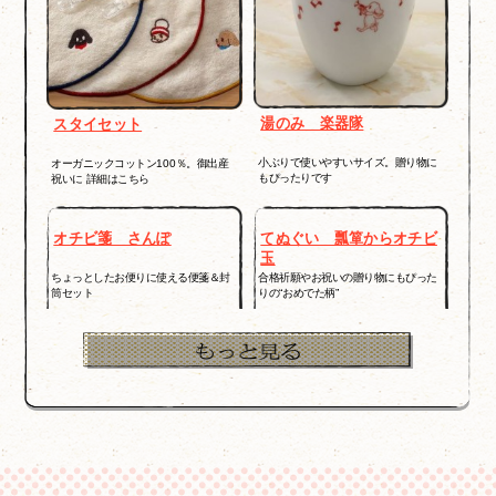
湯のみ 楽器隊
スタイセット
小ぶりで使いやすいサイズ。贈り物に
オーガニックコットン100％。御出産
もぴったりです
祝いに 詳細はこちら
オチビ箋 さんぽ
てぬぐい 瓢箪からオチビ
玉
ちょっとしたお便りに使える便箋＆封
合格祈願やお祝いの贈り物にもぴった
筒セット
りの“おめでた柄”