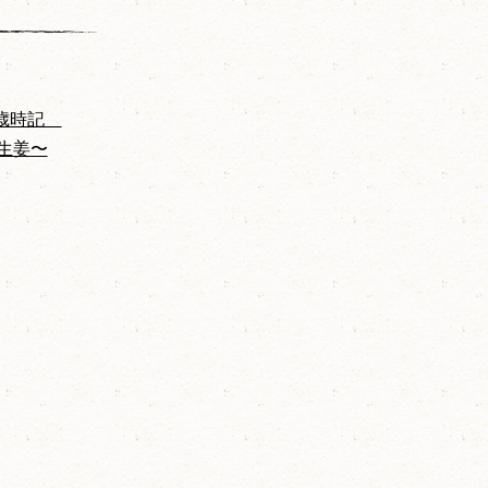
ン歳時記
〜生姜〜