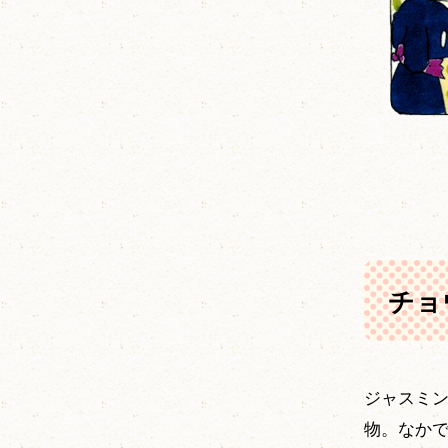
チョ
ジャスミ
物。なか