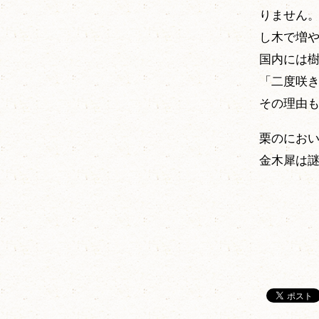
りません
し木で増
国内には樹
「二度咲
その理由
栗のにお
金木犀は