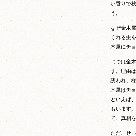
い香りで
う。
なぜ金木
くれる虫
木犀にチ
じつは金
す。理由
誘われ、
木犀はチ
といえば
もいます
て、真相
ただ、せ