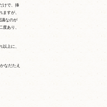
だけで、挿
れますが、
思議なのが
二度あり、
れ以上に、
かなだたえ