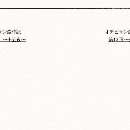
サン歳時記
オチビサ
回 〜十五夜〜
第13回 