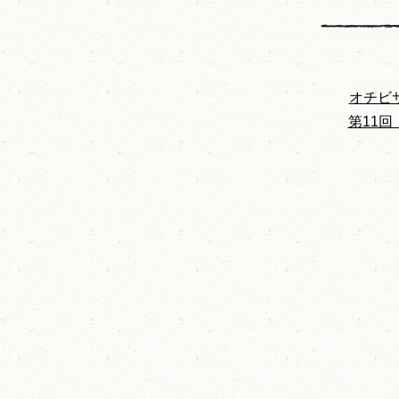
オチビ
第11