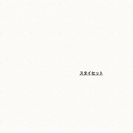
ゼニ）
オチビサンのチャーム3Pセット
スタイセット