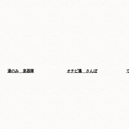
湯のみ 楽器隊
オチビ箋 さんぽ