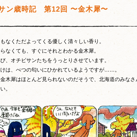
サン歳時記 第12回 〜金木犀〜
ともなくただよってくる優しく清々しい香り。
からなくても、すぐにそれとわかる金木犀。
たび、オチビサンたちをうっとりさせています。
だけは、べつの匂いにひかれているようですが……。
は金木犀はほとんど見られないのだそうで、北海道のみなさ
さい。