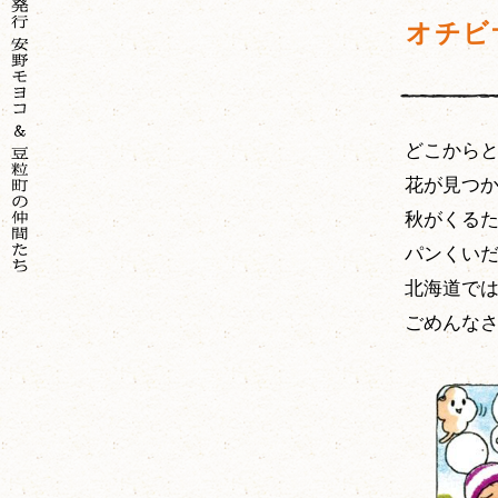
オチビ
どこから
花が見つ
秋がくる
パンくい
北海道で
ごめんな