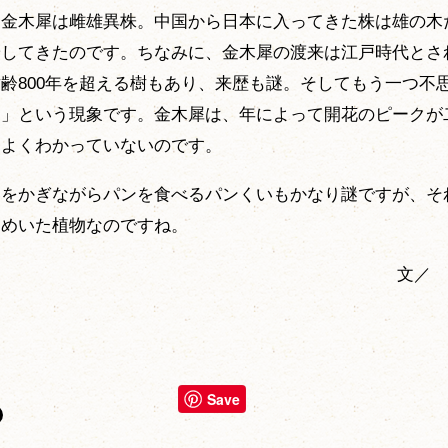
。金木犀は雌雄異株。中国から日本に入ってきた株は雄の木
やしてきたのです。ちなみに、金木犀の渡来は江戸時代とさ
齢800年を超える樹もあり、来歴も謎。そしてもう一つ不
き」という現象です。金木犀は、年によって開花のピークが
もよくわかっていないのです。
いをかぎながらパンを食べるパンくいもかなり謎ですが、そ
謎めいた植物なのですね。
文／ 
Save