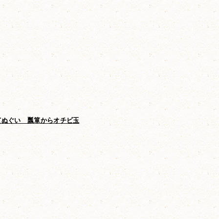
てぬぐい 瓢箪からオチビ玉
オーガニックダブルガーゼバスタオル
オチビ