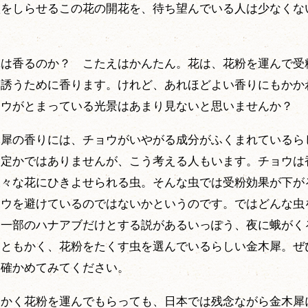
秋をしらせるこの花の開花を、待ち望んでいる人は少なくな
犀は香るのか？ こたえはかんたん。花は、花粉を運んで受
を誘うために香ります。けれど、あれほどよい香りにもかか
ョウがとまっている光景はあまり見ないと思いませんか？
木犀の香りには、チョウがいやがる成分がふくまれているら
は定かではありませんが、こう考える人もいます。チョウは
様々な花にひきよせられる虫。そんな虫では受粉効果が下が
ョウを避けているのではないかというのです。ではどんな虫
、一部のハナアブだけとする説があるいっぽう、夜に蛾がく
。ともかく、花粉をたくす虫を選んでいるらしい金木犀。ぜ
を確かめてみてください。
っかく花粉を運んでもらっても、日本では残念ながら金木犀