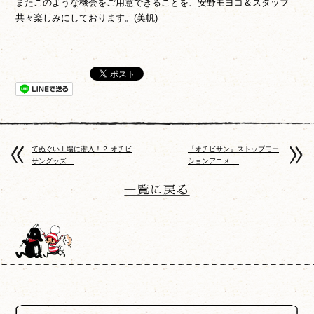
またこのような機会をご用意できることを、安野モヨコ＆スタッフ
共々楽しみにしております。(美帆)
てぬぐい工場に潜入！？ オチビ
『オチビサン』ストップモー
サングッズ…
ションアニメ …