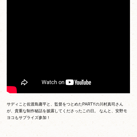
サディこと佐渡島庸平と、監督をつとめたPARTYの川村真司さん
が、貴重な制作秘話を披露してくださったこの日。 なんと、安野モ
ヨコもサプライズ参加！