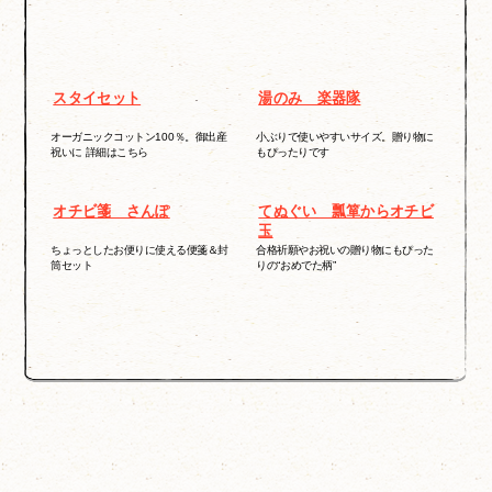
スタイセット
湯のみ 楽器隊
オーガニックコットン100％。御出産
小ぶりで使いやすいサイズ。贈り物に
祝いに 詳細はこちら
もぴったりです
オチビ箋 さんぽ
てぬぐい 瓢箪からオチビ
玉
ちょっとしたお便りに使える便箋＆封
合格祈願やお祝いの贈り物にもぴった
筒セット
りの“おめでた柄”