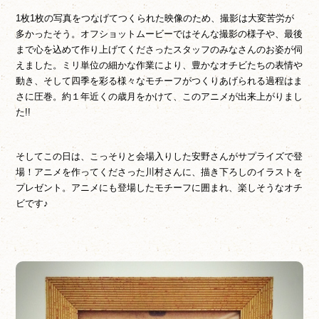
1枚1枚の写真をつなげてつくられた映像のため、撮影は大変苦労が
多かったそう。オフショットムービーではそんな撮影の様子や、最後
まで心を込めて作り上げてくださったスタッフのみなさんのお姿が伺
えました。ミリ単位の細かな作業により、豊かなオチビたちの表情や
動き、そして四季を彩る様々なモチーフがつくりあげられる過程はま
さに圧巻。約１年近くの歳月をかけて、このアニメが出来上がりまし
た!!
そしてこの日は、こっそりと会場入りした安野さんがサプライズで登
場！アニメを作ってくださった川村さんに、描き下ろしのイラストを
プレゼント。アニメにも登場したモチーフに囲まれ、楽しそうなオチ
ビです♪