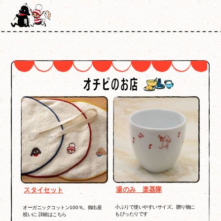
湯のみ 楽器隊
スタイセット
小ぶりで使いやすいサイズ。贈り物に
オーガニックコットン100％。御出産
もぴったりです
祝いに 詳細はこちら