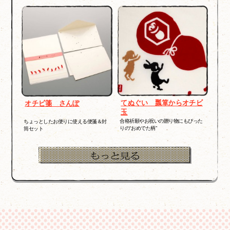
てぬぐい 瓢箪からオチビ
オチビ箋 さんぽ
玉
合格祈願やお祝いの贈り物にもぴった
ちょっとしたお便りに使える便箋＆封
りの“おめでた柄”
筒セット