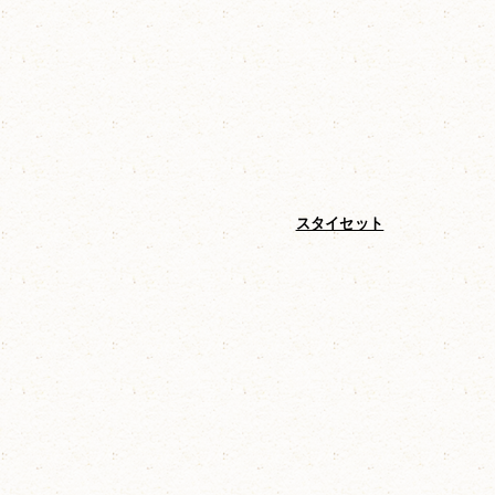
ゼニ）
オチビサンのチャーム3Pセット
スタイセット