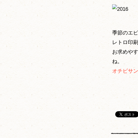
季節のエ
レトロ印
お求めや
ね。
オチビサン