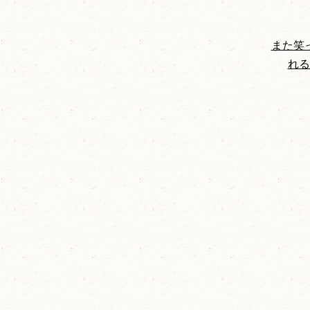
また笑
れる