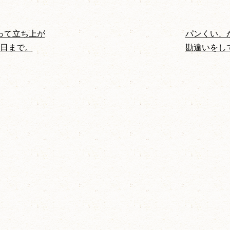
って立ち上が
パンくい、
日まで。
勘違いをし