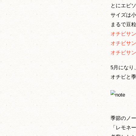
とにエピ
サイズは
まるで豆
オチビサ
オチビサ
オチビサ
5月になり
オチビと
季節のノ
「レモネ