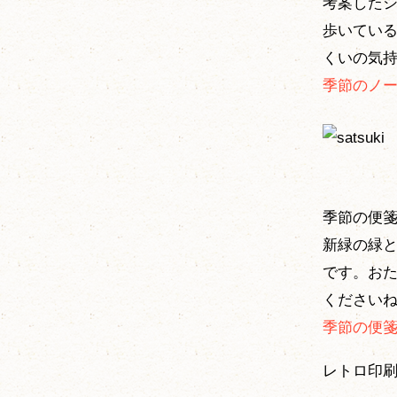
考案した
歩いてい
くいの気
季節のノ
季節の便
新緑の緑
です。お
ください
季節の便箋
レトロ印