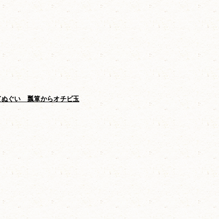
てぬぐい 瓢箪からオチビ玉
オーガニックダブルガーゼバスタオル
オチビ