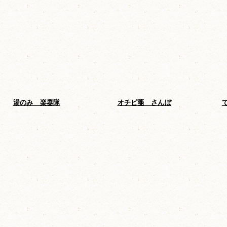
湯のみ 楽器隊
オチビ箋 さんぽ