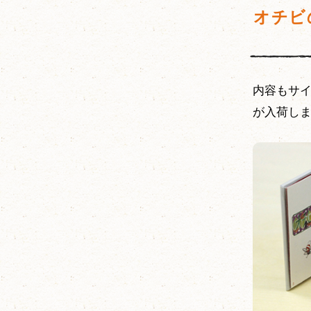
オチビ
内容もサ
が入荷し