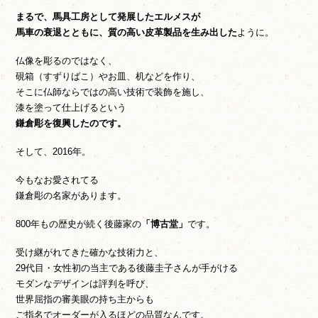
まるで、馬具工房として発展したエルメスが
馬車の衰退とともに、質の高い皮革製品を生み出した
ように。
仏像を彫るのではなく、
硯箱（すずりばこ）やお皿、机などを作り、
そこに仏師ならではの高い技術で装飾を施し、
漆を塗って仕上げるという
鎌倉彫を復興したのです。
そして、2016年。
今もなお愛されてる
鎌倉彫の名家があります。
800年もの歴史が続く後藤家の
「博古堂」
です。
受け継がれてきた確かな技術力と、
29代目・女性初の当主である後藤圭子さんが手がける
モダンなデザインは評判を呼び、
世界屈指の審美眼の持ち主からも
ご指名でオーダーが入るほどの品質なんです。