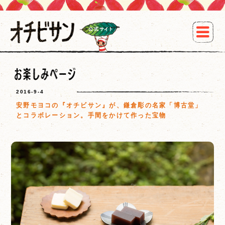
2016-9-4
安野モヨコの『オチビサン』が、鎌倉彫の名家「博古堂」
とコラボレーション。手間をかけて作った宝物