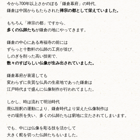
今から700年以上さかのぼる「鎌倉幕府」の時代、
鎌倉は中国からもたらされた
禅宗の都として栄えていました。
もちろん「禅宗の都」ですから、
多くの仏師たち
が鎌倉の地にやってきます。
鎌倉の中心にある寿福寺の前には
ずらっと十数軒の仏師の工房が並び、
しのぎを削った高い技術で、
数々のすばらしい仏像が生み出されていました。
鎌倉幕府が衰退しても
変わらずに良質な仏具の生産地であった鎌倉は
江戸時代まで盛んに仏像制作が行われてました。
しかし、時は流れて明治時代
廃仏毀釈の運動により、鎌倉時代より栄えた仏像制作は
その場所を失い、多くの仏師たちは窮地に立たされてしまいます。
でも、中には仏像を彫る技を活かして
大きく舵を切った仏師たちもいました。