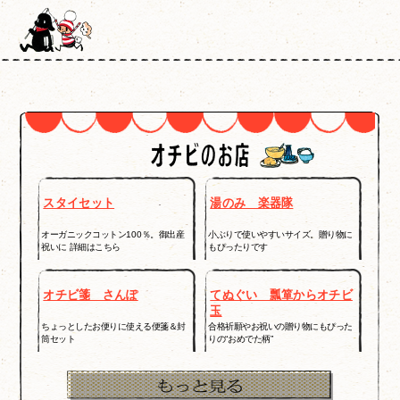
スタイセット
湯のみ 楽器隊
オーガニックコットン100％。御出産
小ぶりで使いやすいサイズ。贈り物に
祝いに 詳細はこちら
もぴったりです
オチビ箋 さんぽ
てぬぐい 瓢箪からオチビ
玉
ちょっとしたお便りに使える便箋＆封
合格祈願やお祝いの贈り物にもぴった
筒セット
りの“おめでた柄”