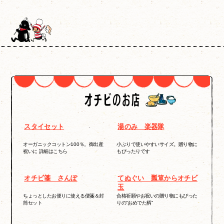
スタイセット
湯のみ 楽器隊
オーガニックコットン100％。御出産
小ぶりで使いやすいサイズ。贈り物に
祝いに 詳細はこちら
もぴったりです
オチビ箋 さんぽ
てぬぐい 瓢箪からオチビ
玉
ちょっとしたお便りに使える便箋＆封
合格祈願やお祝いの贈り物にもぴった
筒セット
りの“おめでた柄”