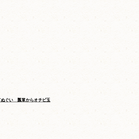
てぬぐい 瓢箪からオチビ玉
オーガニックダブルガーゼバスタオル
オチビ