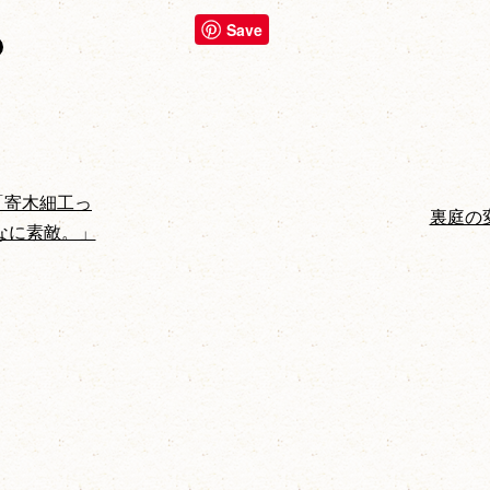
Save
話「寄木細工っ
裏庭の
なに素敵。」