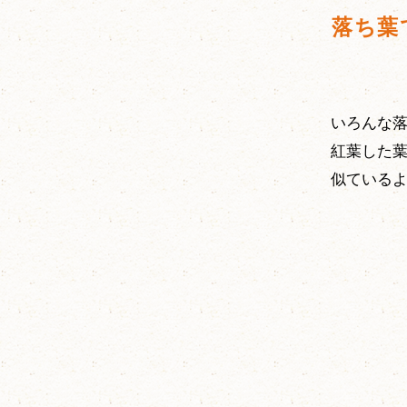
落ち葉
いろんな
紅葉した
似ている