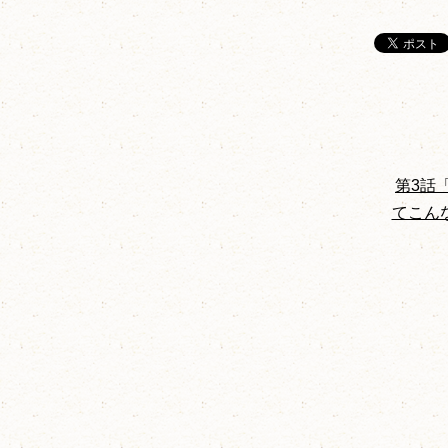
第3
てこん