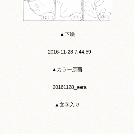
▲下絵
▲カラー原画
▲文字入り