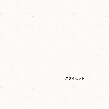
ゼニ）
オチビサンのチャーム3Pセット
スタイセット