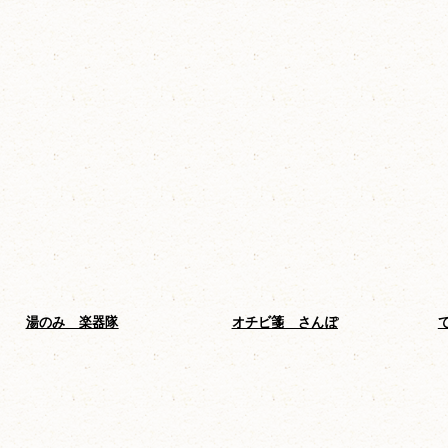
湯のみ 楽器隊
オチビ箋 さんぽ