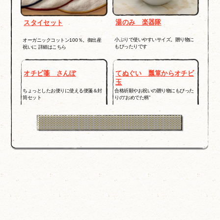
湯のみ 楽器隊
スタイセット
小ぶりで使いやすいサイズ。贈り物に
オーガニックコットン100％。御出産
もぴったりです
祝いに 詳細はこちら
オチビ箋 さんぽ
てぬぐい 瓢箪からオチビ
玉
ちょっとしたお便りに使える便箋＆封
合格祈願やお祝いの贈り物にもぴった
筒セット
りの“おめでた柄”