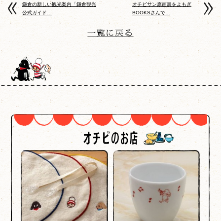
鎌倉の新しい観光案内「鎌倉観光
オチビサン原画展をよもぎ
公式ガイド…
BOOKSさんで…