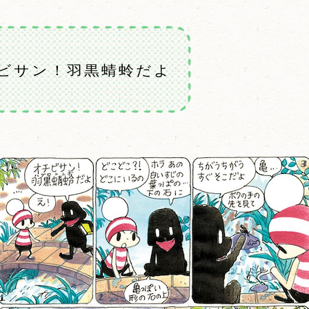
ビサン！羽黒蜻蛉だよ