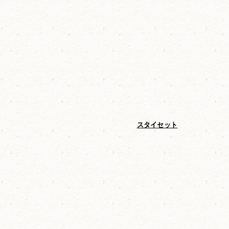
ゼニ）
オチビサンのチャーム3Pセット
スタイセット