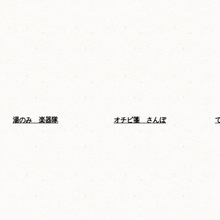
湯のみ 楽器隊
オチビ箋 さんぽ