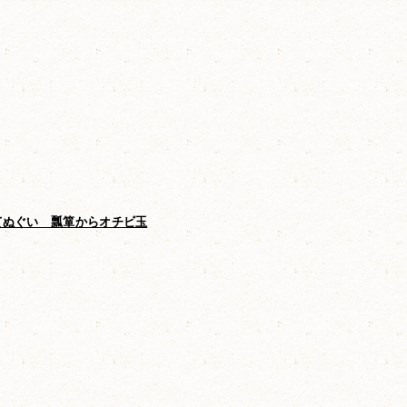
てぬぐい 瓢箪からオチビ玉
オーガニックダブルガーゼバスタオル
オチビ