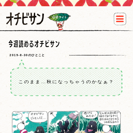
2019-8-30のひとこと
このまま…秋になっちゃうのかなぁ？