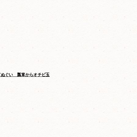
てぬぐい 瓢箪からオチビ玉
オーガニックダブルガーゼバスタオル
オチビ