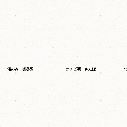
湯のみ 楽器隊
オチビ箋 さんぽ