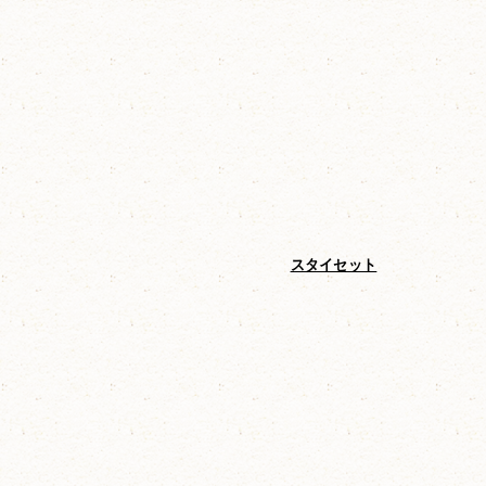
ゼニ）
オチビサンのチャーム3Pセット
スタイセット