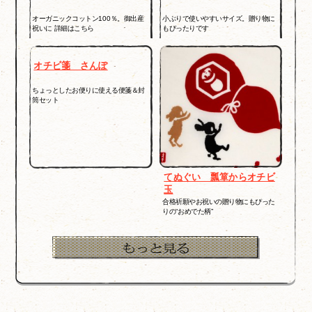
オーガニックコットン100％。御出産
小ぶりで使いやすいサイズ。贈り物に
祝いに 詳細はこちら
もぴったりです
オチビ箋 さんぽ
ちょっとしたお便りに使える便箋＆封
筒セット
てぬぐい 瓢箪からオチビ
玉
合格祈願やお祝いの贈り物にもぴった
りの“おめでた柄”