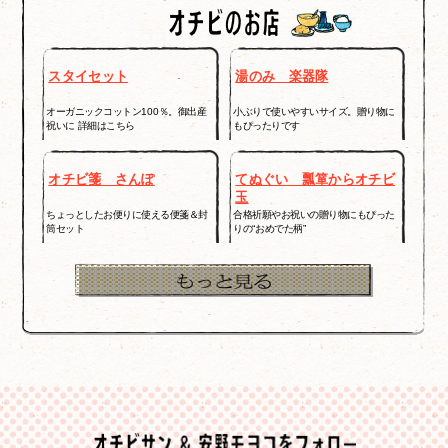
スタイセット
湯のみ 楽器隊
オーガニックコットン100％。御出産
小ぶりで使いやすいサイズ。贈り物に
祝いに 詳細はこちら
もぴったりです
オチビ箋 さんぽ
てぬぐい 瓢箪からオチビ
玉
ちょっとしたお便りに使える便箋＆封
合格祈願やお祝いの贈り物にもぴった
筒セット
りの“おめでた柄”