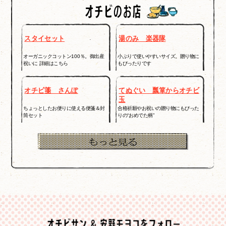
スタイセット
湯のみ 楽器隊
オーガニックコットン100％。御出産
小ぶりで使いやすいサイズ。贈り物に
祝いに 詳細はこちら
もぴったりです
オチビ箋 さんぽ
てぬぐい 瓢箪からオチビ
玉
ちょっとしたお便りに使える便箋＆封
合格祈願やお祝いの贈り物にもぴった
筒セット
りの“おめでた柄”