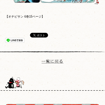
【オチビサン 6巻15ページ】